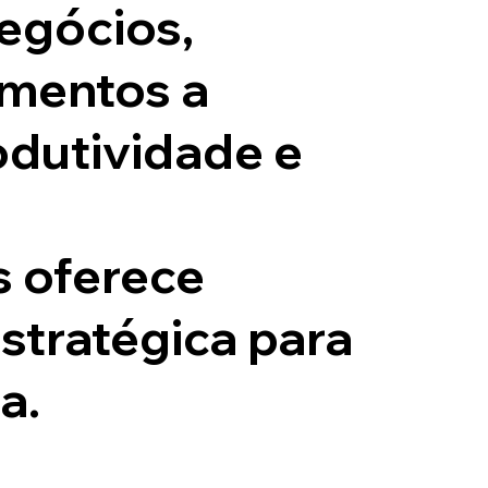
negócios,
gmentos a
odutividade e
s oferece
estratégica para
a.