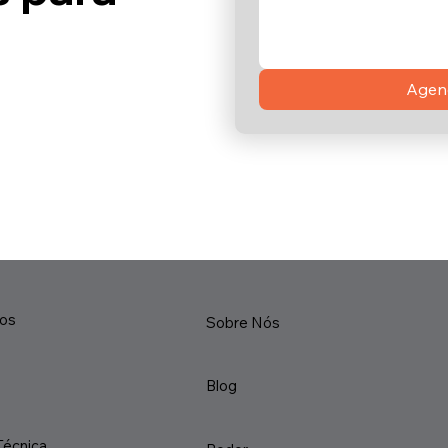
Agend
ços
Sobre Nós
Blog
Técnica