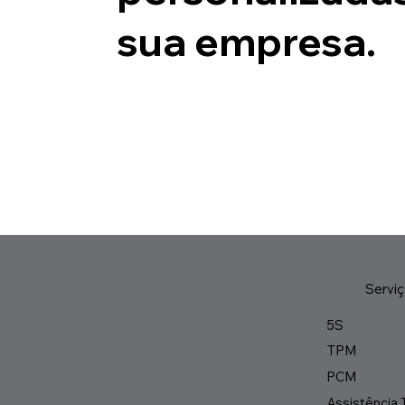
sua empresa.
Servi
5S
TPM
PCM
Assistência 