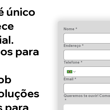
é único
ece
Nome
*
al.
Endereço
*
dos para
Telefone
*
ob
Email
*
oluções
Queremos te ouvir! Como
*
s para