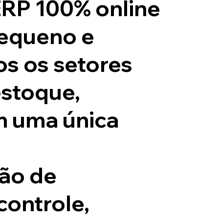
ERP 100% online
pequeno e
os os setores
stoque,
m uma única
ão de
controle,