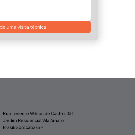
e uma visita técnica
Rua Tenente Wilson de Castro, 331
Jardim Residencial Vila Amato
Brasil/Sorocaba/SP