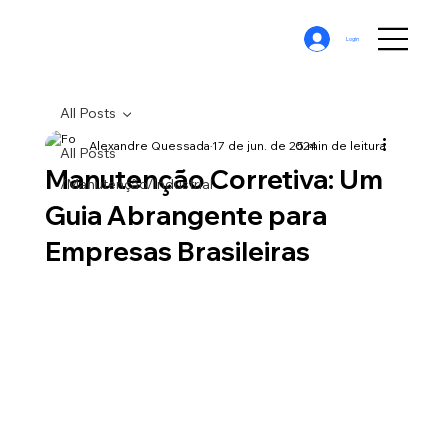
Login
All Posts
Alexandre Quessada
17 de jun. de 2024
5 min de leitura
All Posts
Manutenção Corretiva: Um
/Manutenção/Industrial
Guia Abrangente para
Empresas Brasileiras