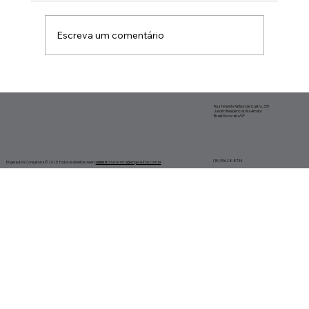
Escreva um comentário
Dicas para Limpeza Segura dos Filtros
do Coletor de Pó em Equipamentos a
Rua Tenente Wilson de Castro, 331
Jardim Residencial Vila Amato
Laser
Brasil/Sorocaba/SP
(15) 99628-8734​​
consultoria.tecnica@engelauton.com.br
Engelauton Consultoria © 2025 Todos os direitos reservados