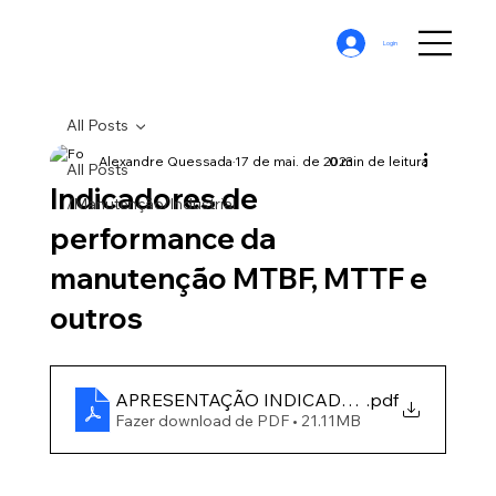
Login
All Posts
Alexandre Quessada
17 de mai. de 2023
0 min de leitura
All Posts
Indicadores de
/Manutenção/Industrial
performance da
manutenção MTBF, MTTF e
outros
APRESENTAÇÃO INDICADORES DA MANUTE
.pdf
Fazer download de PDF • 21.11MB